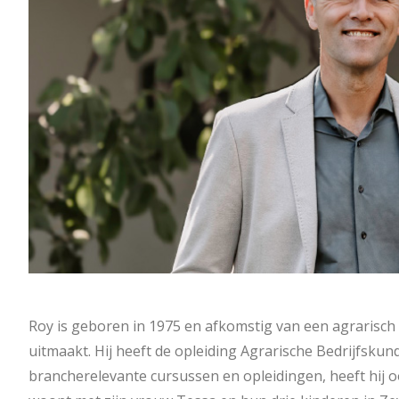
Roy is geboren in 1975 en afkomstig van een agrarisch 
uitmaakt. Hij heeft de opleiding Agrarische Bedrijfsku
brancherelevante cursussen en opleidingen, heeft hij o