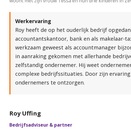
woont met zijn vrouw Tessa en hun drie kinderen in Ze
Werkervaring
Roy heeft de op het ouderlijk bedrijf opgedan
accountantskantoor, bank en als makelaar-taxa
werkzaam geweest als accountmanager bijzonde
in aanraking gekomen met allerhande bedrijven
zelfstandig ondernemer. Hij weet ondernemers
complexe bedrijfssituaties. Door zijn ervaring
ondernemers te ontzorgen.
Roy Uffing
Bedrijfsadviseur & partner