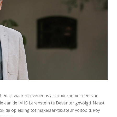
bedrijf waar hij eveneens als ondernemer deel van
nde aan de IAHS Larenstein te Deventer gevolgd. Naast
ok de opleiding tot makelaar-taxateur voltooid. Roy