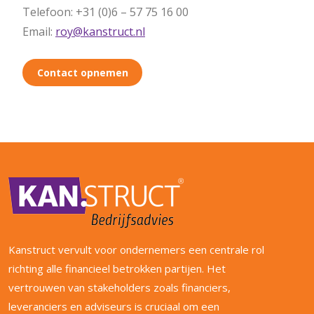
Telefoon: +31 (0)6 – 57 75 16 00
Email:
roy@kanstruct.nl
Contact opnemen
Kanstruct vervult voor ondernemers een centrale rol
richting alle financieel betrokken partijen. Het
vertrouwen van stakeholders zoals financiers,
leveranciers en adviseurs is cruciaal om een